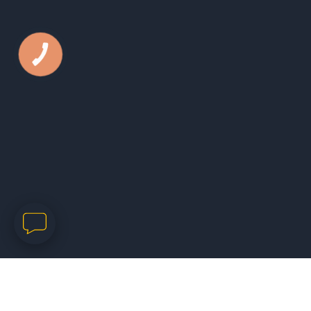
КНОПКА
ЗВ'ЯЗКУ
Телефон:
050 44 79 631
E-mail:
office@kls.in.ua