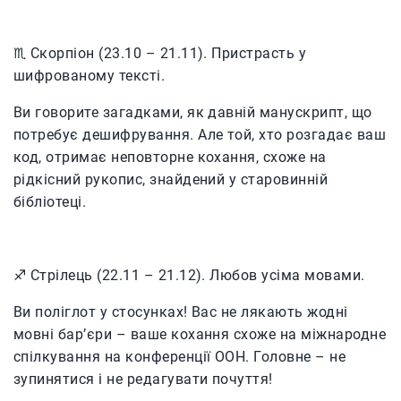
♏️ Скорпіон (23.10 – 21.11). Пристрасть у
шифрованому тексті.
Ви говорите загадками, як давній манускрипт, що
потребує дешифрування. Але той, хто розгадає ваш
код, отримає неповторне кохання, схоже на
рідкісний рукопис, знайдений у старовинній
бібліотеці.
♐️ Стрілець (22.11 – 21.12). Любов усіма мовами.
Ви поліглот у стосунках! Вас не лякають жодні
мовні бар’єри – ваше кохання схоже на міжнародне
спілкування на конференції ООН. Головне – не
зупинятися і не редагувати почуття!