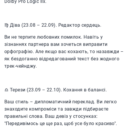
Dolby Pro Logic IIx.
♍️ Діва (23.08 – 22.09). Редактор сердець.
Ви не терпите любовних помилок. Навіть у
зізнаннях партнера вам хочеться виправити
орфографію. Але якщо вас кохають, то назавжди –
як бездоганно відредагований текст без жодного
трек-чейнджу.
♎️ Терези (23.09 – 22.10). Кохання в балансі.
Ваш стиль – дипломатичний переклад. Ви легко
знаходите компроміси та завжди підбираєте
правильні слова. Ваш девіз у стосунках:
"Передивімось це ще раз, щоб усе було красиво".