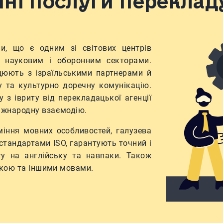
ні послуги перекладу
ни, що є одним зі світових центрів
м, науковим і оборонним секторами.
ацюють з ізраїльськими партнерами й
 та культурно доречну комунікацію.
 з івриту від перекладацької агенції
іжнародну взаємодію.
міння мовних особливостей, галузева
 стандартами ISO, гарантують точний і
ту на англійську та навпаки. Також
ькою та іншими мовами.