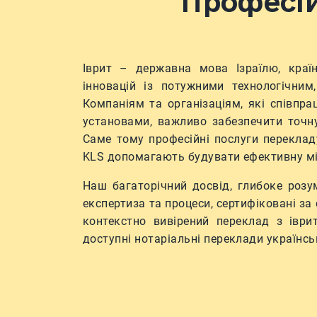
Професій
Іврит – державна мова Ізраїлю, краї
інновацій із потужними технологічни
Компаніям та організаціям, які співпр
установами, важливо забезпечити точну
Саме тому професійні послуги перекладу
KLS допомагають будувати ефективну м
Наш багаторічний досвід, глибоке розу
експертиза та процеси, сертифіковані за
контекстно вивірений переклад з іври
доступні нотаріальні переклади українс