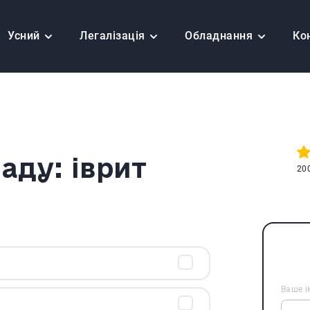
Усний
Легалізація
Обладнання
Ко
аду: іврит
20
Ваше і