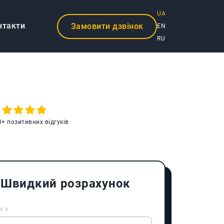
UA
нтакти
Замовити дзвінок
EN
RU
0+ позитивних відгуків
Швидкий розрахунок
м`я