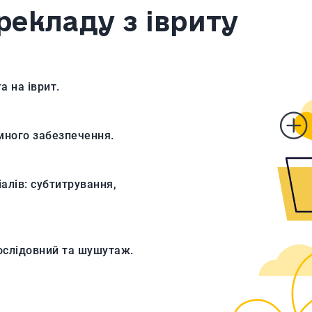
рекладу з івриту
а на іврит.
амного забезпечення.
алів: субтитрування,
ослідовний та шушутаж.