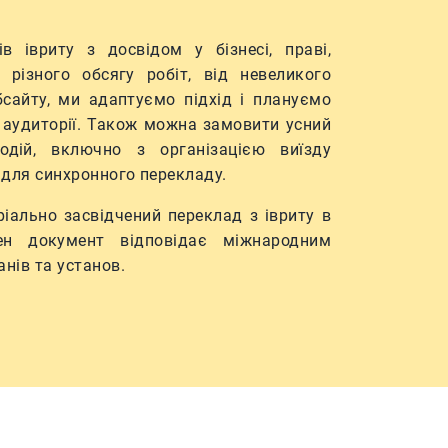
 івриту з досвідом у бізнесі, праві,
 різного обсягу робіт, від невеликого
бсайту, ми адаптуємо підхід і плануємо
а аудиторії. Також можна замовити усний
одій, включно з організацією виїзду
для синхронного перекладу.
ріально засвідчений переклад з івриту в
ен документ відповідає міжнародним
нів та установ.