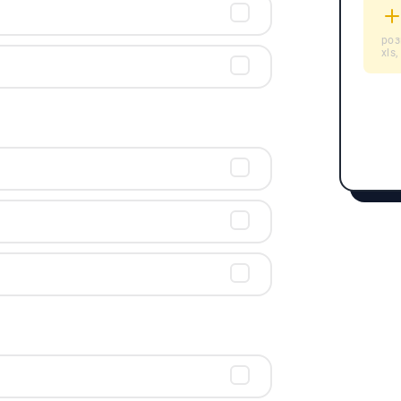
розш
xls