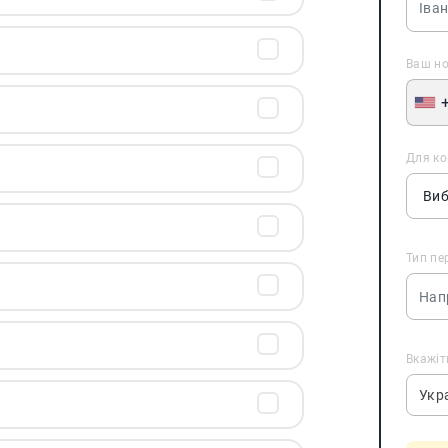
Ваш н
Для ко
Тип пе
Вкажіт
Укр