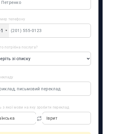
омер телефону
+1
го потрібна послуга?
рекладу
ь з якої мови на яку зробити переклад
аїнська
Іврит