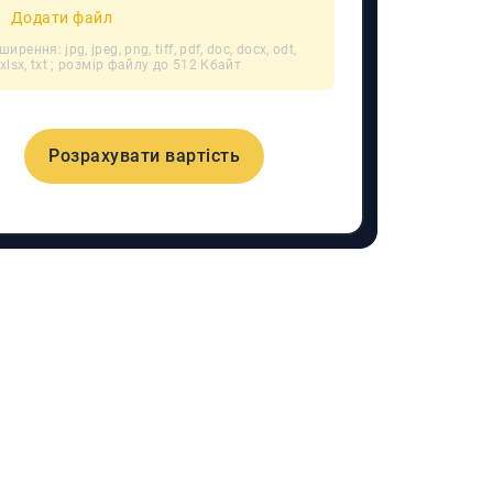
Додати файл
ирення: jpg, jpeg, png, tiff, pdf, doc, docx, odt,
, xlsx, txt ; розмір файлу до 512 Кбайт
Розрахувати вартість