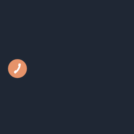
Телефон:
050 44 79 631
E-mail:
office@kls.in.ua