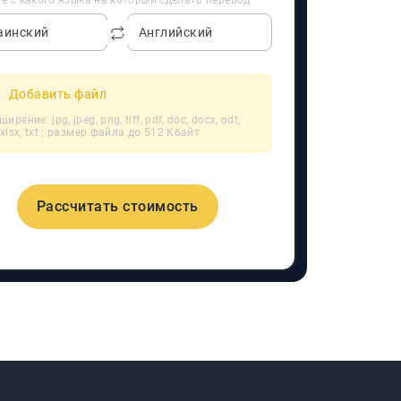
е с какого языка на который сделать перевод
аинский
Английский
Добавить файл
ирение: jpg, jpeg, png, tiff, pdf, doc, docx, odt,
, xlsx, txt ; размер файла до 512 Кбайт
Рассчитать стоимость