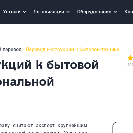
Устный
Легализация
Оборудование
Ко
й перевод
- Перевод инструкций к бытовой технике
укций к бытовой
20
ональной
раву считают экспорт крупнейшим
сональной электроники. Учитывая