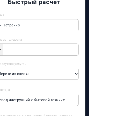
Быстрый расчет
имя
омер телефона
ребуется услуга?
ревода