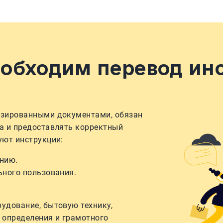
еобходим перевод ин
изированными документами, обязан
а и предоставлять корректный
уют инструкции:
нию.
ьного пользования.
удование, бытовую технику,
 определения и грамотного