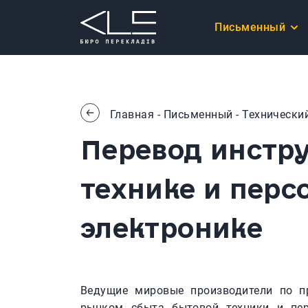
Письменный
Главная
-
Письменный
-
Технически
Перевод инстр
технике и перс
электронике
Ведущие мировые производители по п
рынком сбыта бытовой техники и пер