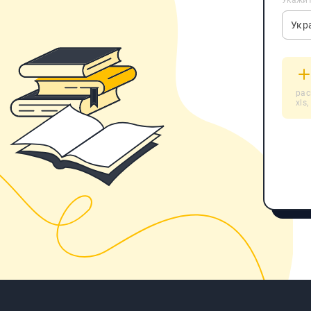
Укажит
Укр
расш
xls