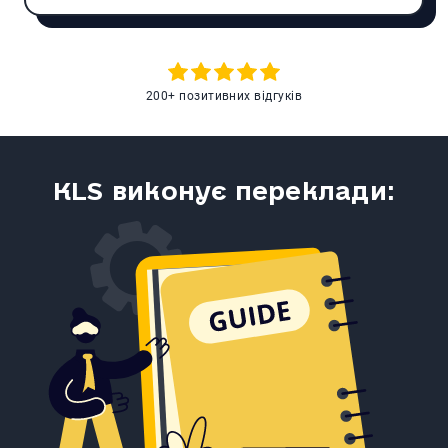
200+ позитивних відгуків
KLS виконує переклади: