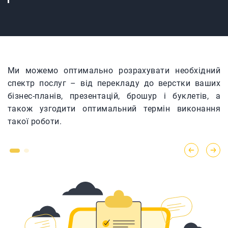
ся
Ми можемо оптимально розрахувати необхідний
З
ти
спектр послуг – від перекладу до верстки ваших
п
чи
бізнес-планів, презентацій, брошур і буклетів, а
а
також узгодити оптимальний термін виконання
і
такої роботи.