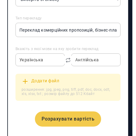
Тип перекладу
Вкажіть з якої мови на яку зробити переклад
Українська
Англійська
Додати файл
розширення: jpg, jpeg, png, tiff, pdf, doc, docx, odt,
xls, xlsx, txt ; розмір файлу до 512 Кбайт
Розрахувати вартість