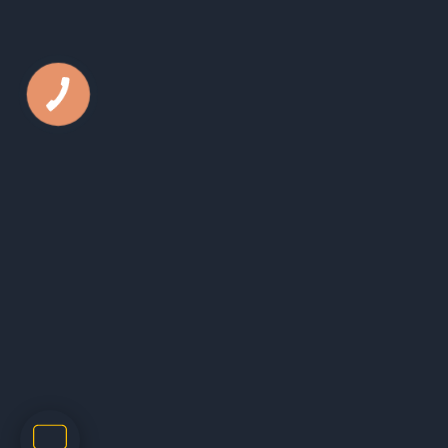
Телефон:
050 44 79 631
E-mail:
office@kls.in.ua