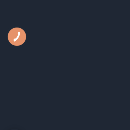
Телефон:
050 44 79 631
E-mail:
office@kls.in.ua