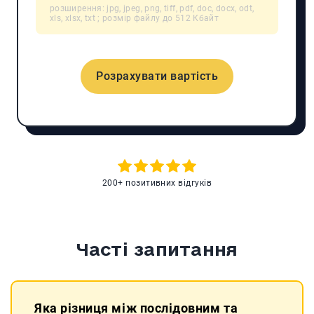
розширення: jpg, jpeg, png, tiff, pdf, doc, docx, odt,
xls, xlsx, txt ; розмір файлу до 512 Кбайт
Розрахувати вартість
200+ позитивних відгуків
Часті запитання
Яка різниця між послідовним та